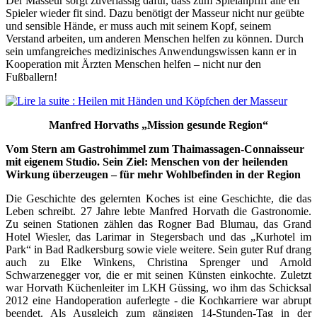
Der Masseur sorgt zuverlässig dafür, dass zum Spielanpfiff alle elf
Spieler wieder fit sind. Dazu benötigt der Masseur nicht nur geübte
und sensible Hände, er muss auch mit seinem Kopf, seinem
Verstand arbeiten, um anderen Menschen helfen zu können. Durch
sein umfangreiches medizinisches Anwendungswissen kann er in
Kooperation mit Ärzten Menschen helfen – nicht nur den
Fußballern!
Lire la suite : Heilen mit Händen und Köpfchen der Masseur
Manfred Horvaths „Mission gesunde Region“
Vom Stern am Gastrohimmel zum Thaimassagen-Connaisseur
mit eigenem Studio. Sein Ziel: Menschen von der heilenden
Wirkung überzeugen – für mehr Wohlbefinden in der Region
Die Geschichte des gelernten Koches ist eine Geschichte, die das
Leben schreibt. 27 Jahre lebte Manfred Horvath die Gastronomie.
Zu seinen Stationen zählen das Rogner Bad Blumau, das Grand
Hotel Wiesler, das Larimar in Stegersbach und das „Kurhotel im
Park“ in Bad Radkersburg sowie viele weitere. Sein guter Ruf drang
auch zu Elke Winkens, Christina Sprenger und Arnold
Schwarzenegger vor, die er mit seinen Künsten einkochte. Zuletzt
war Horvath Küchenleiter im LKH Güssing, wo ihm das Schicksal
2012 eine Handoperation auferlegte - die Kochkarriere war abrupt
beendet. Als Ausgleich zum gängigen 14-Stunden-Tag in der