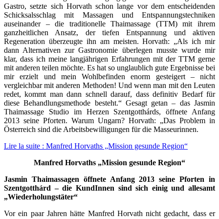
Gastro, setzte sich Horvath schon lange vor dem entscheidenden
Schicksalsschlag mit Massagen und Entspannungstechniken
auseinander – die traditionelle Thaimassage (TTM) mit ihrem
ganzheitlichen Ansatz, der tiefen Entspannung und aktiven
Regeneration überzeugte ihn am meisten. Horvath: „Als ich mir
dann Alternativen zur Gastronomie überlegen musste wurde mir
klar, dass ich meine langjährigen Erfahrungen mit der TTM gerne
mit anderen teilen möchte. Es hat so unglaublich gute Ergebnisse bei
mir erzielt und mein Wohlbefinden enorm gesteigert – nicht
vergleichbar mit anderen Methoden! Und wenn man mit den Leuten
redet, kommt man dann schnell darauf, dass definitiv Bedarf für
diese Behandlungsmethode besteht.“ Gesagt getan – das Jasmin
Thaimassage Studio im Herzen Szentgotthárds, öffnete Anfang
2013 seine Pforten. Warum Ungarn? Horvath: „Das Problem in
Österreich sind die Arbeitsbewilligungen für die Masseurinnen.
Lire la suite : Manfred Horvaths „Mission gesunde Region“
Manfred Horvaths „Mission gesunde Region“
Jasmin Thaimassagen öffnete Anfang 2013 seine Pforten in
Szentgotthárd – die KundInnen sind sich einig und allesamt
„Wiederholungstäter“
Vor ein paar Jahren hätte Manfred Horvath nicht gedacht, dass er